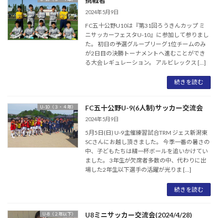
挑戦者
2024年5月9日
FC五十公野U10は『第31回ろうきんカップ ミ
ニサッカーフェスタU-10』に参加して参りまし
た。 初日の予選グループリーグ1位チームのみ
が2日目の決勝トーナメントへ進むことができ
る大会レギュレーション。 アルビレックス […]
続きを読む
FC五十公野U-9(6人制)サッカー交流会
U-10（３・４年）
2024年5月9日
5月5日(日) U-9主催練習試合TRM ジェス新潟東
SCさんにお越し頂きました。 今季一番の暑さの
中、子どもたちは精一杯ボールを追いかけてい
ました。 3年生が欠席者多数の中、代わりに出
場した2年生以下選手の活躍が光りま […]
続きを読む
U8ミニサッカー交流会(2024/4/28)
U-8（２年以下）