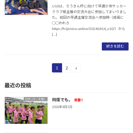
U10は、ろうきん杯に向けて早通少年サッカー
クラブ様主催の交流大会に参加してまいりまし
た。 前回の早通主催交流会へ参加時（成長に
○○われろ
https://fcijimino.online/20240414_u10/）から
[…]
続きを読む
投
1
2
»
固
固
定
定
稿
ペ
ペ
最近の投稿
ー
ー
の
ジ
ジ
ペ
何度でも。
TOP（５・６年）
新着!!
ー
2026年8月1日
ジ
送