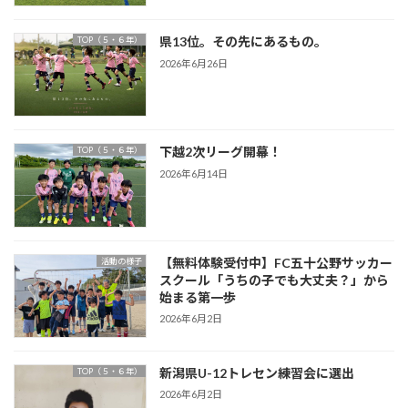
県13位。その先にあるもの。
TOP（５・６年）
2026年6月26日
下越2次リーグ開幕！
TOP（５・６年）
2026年6月14日
【無料体験受付中】FC五十公野サッカー
活動の様子
スクール「うちの子でも大丈夫？」から
始まる第一歩
2026年6月2日
新潟県U-12トレセン練習会に選出
TOP（５・６年）
2026年6月2日