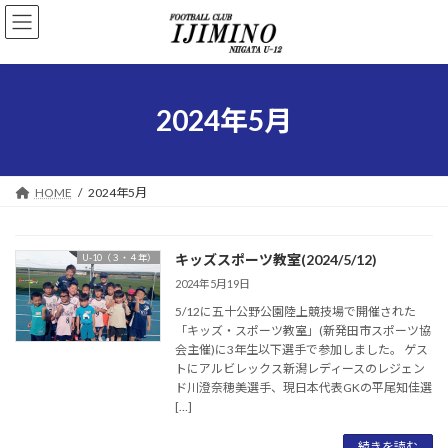
コ
ナ
ン
ビ
テ
ゲ
ン
ー
ツ
シ
へ
ョ
2024年5月
ス
ン
キ
に
ッ
移
プ
動
HOME
2024年5月
キッズスポーツ教室(2024/5/12)
U-10（３・４年）
2024年5月19日
5/12に五十公野公園陸上競技場で開催された
「キッズ・スポーツ教室」(新発田市スポーツ協
会主催)に3年生以下選手で参加しました。 ゲス
トにアルビレックス新潟レディースのレジェン
ド川澄奈穂美選手、現日本代表GKの平尾知佳選
[…]
続きを読む