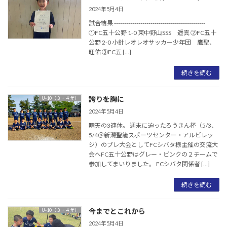
2024年5月4日
試合結果 ---------------------------------------------
①FC五十公野 1-0 東中野山SSS 遥真 ②FC五十
公野 2-0 小針レオレオサッカー少年団 鷹聖、
旺佑 ③FC五 […]
続きを読む
誇りを胸に
U-10（３・４年）
2024年5月4日
晴天の3連休。 週末に迫ったろうきん杯（5/3、
5/4＠新潟聖籠スポーツセンター・アルビレッ
ジ）のプレ大会としてFCシバタ様主催の交流大
会へFC五十公野はグレー・ピンクの２チームで
参加してまいりました。 FCシバタ関係者 […]
続きを読む
今までとこれから
U-10（３・４年）
2024年5月4日