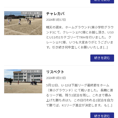
チャレカバ
TOP（５・６年）
2024年5月17日
晴天の週末、ホームグラウンド(東小学校グラウ
ンド)にて、クレーシェFC様にお越し頂き、U10
とU11の2カテゴリーでTRMを行いました。 ク
レーシェFC様、いつも大変ありがとうございま
す。引き続き何卒宜しくお願いいたしま […]
続きを読む
リスペクト
TOP（５・６年）
2024年5月15日
5月12日、U-12は下越リーグ最終節をホーム
（東小グラウンド）にて戦いました。 長期に渡
るリーグ戦、残り2試合を残し、これまで積み
上げた勝ち点は7。 この日行われる2試合を自力
で勝てば、K1リーグ進出が決定します。 も […]
続きを読む