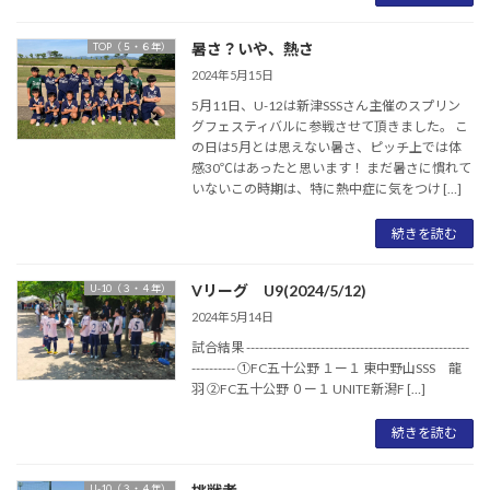
暑さ？いや、熱さ
TOP（５・６年）
2024年5月15日
5月11日、U-12は新津SSSさん主催のスプリン
グフェスティバルに参戦させて頂きました。 こ
の日は5月とは思えない暑さ、ピッチ上では体
感30℃はあったと思います！ まだ暑さに慣れて
いないこの時期は、特に熱中症に気をつけ […]
続きを読む
Vリーグ U9(2024/5/12)
U-10（３・４年）
2024年5月14日
試合結果 ---------------------------------------------------
---------- ①FC五十公野 １ー１ 東中野山SSS 龍
羽 ②FC五十公野 ０ー１ UNITE新潟F […]
続きを読む
U-10（３・４年）