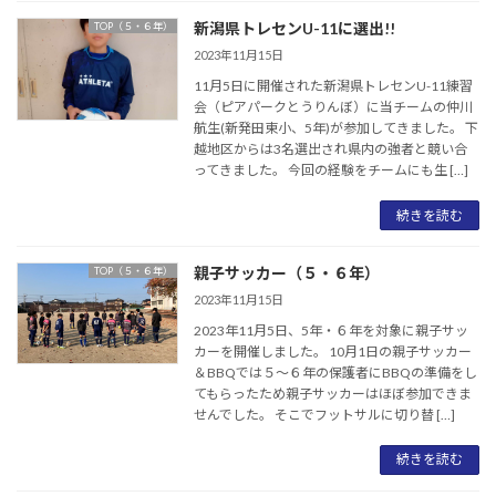
新潟県トレセンU-11に選出!!
TOP（５・６年）
2023年11月15日
11月5日に開催された新潟県トレセンU-11練習
会（ピアパークとうりんぼ）に当チームの仲川
航生(新発田東小、5年)が参加してきました。 下
越地区からは3名選出され県内の強者と競い合
ってきました。 今回の経験をチームにも生 […]
続きを読む
親子サッカー（５・６年）
TOP（５・６年）
2023年11月15日
2023年11月5日、5年・６年を対象に親子サッ
カーを開催しました。 10月1日の親子サッカー
＆BBQでは５～６年の保護者にBBQの準備をし
てもらったため親子サッカーはほぼ参加できま
せんでした。 そこでフットサルに切り替 […]
続きを読む