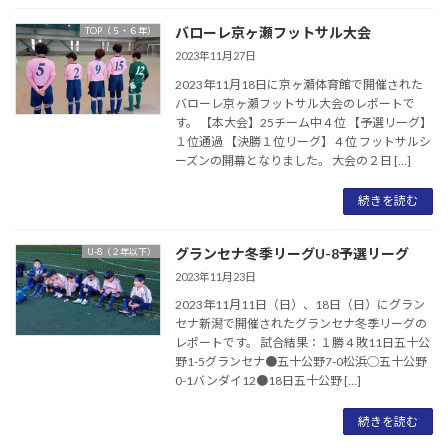
バローレ京ヶ瀬フットサル大会
TOP（５・６年）
2023年11月27日
2023年11月18日に京ヶ瀬体育館で開催された
バローレ京ヶ瀬フットサル大会のレポートで
す。 【本大会】25チーム中４位 【予選リーグ】
１位通過 【決勝１位リーグ】４位 フットサルシ
ーズンの開幕となりました。 大会の２日 […]
続きを読む
グランセナ冬季リーグU-8予選リーグ
U-8（２年以下）
2023年11月23日
2023年11月11日（日）、18日（日）にグラン
セナ新潟で開催されたグランセナ冬季リーグの
レポートです。 試合結果：１勝４敗11日五十公
野1-5グランセナ●五十公野7-0松浜◯五十公野
0-1バンダイ12●18日五十公野 […]
続きを読む