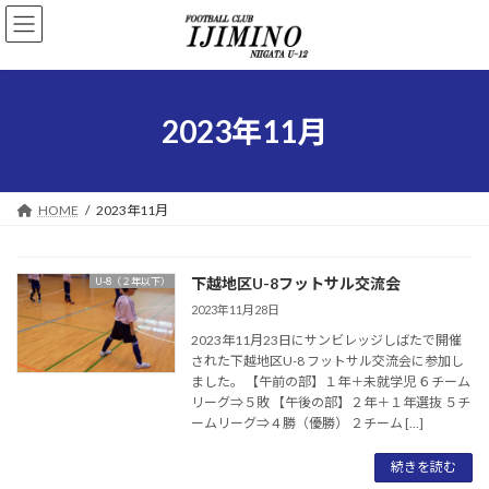
コ
ナ
ン
ビ
テ
ゲ
ン
ー
ツ
シ
へ
ョ
2023年11月
ス
ン
キ
に
ッ
移
プ
動
HOME
2023年11月
下越地区U-8フットサル交流会
U-8（２年以下）
2023年11月28日
2023年11月23日にサンビレッジしばたで開催
された下越地区U-8 フットサル交流会に参加し
ました。 【午前の部】１年＋未就学児 ６チーム
リーグ⇒５敗 【午後の部】２年＋１年選抜 ５チ
ームリーグ⇒４勝（優勝） ２チーム […]
続きを読む