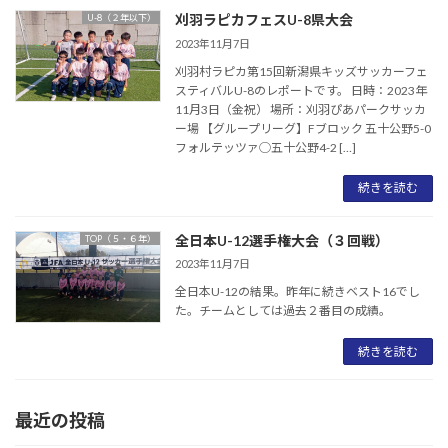
刈羽ラピカフェスU-8県大会
U-8（２年以下）
2023年11月7日
刈羽村ラピカ第15回新潟県キッズサッカーフェ
スティバルU-8のレポートです。 日時：2023年
11月3日（金祝） 場所：刈羽ぴあパークサッカ
ー場 【グループリーグ】Fブロック 五十公野5-0
フォルテッツァ◯五十公野4-2 […]
続きを読む
全日本U-12選手権大会（３回戦）
TOP（５・６年）
2023年11月7日
全日本U-12の結果。昨年に続きベスト16でし
た。チームとしては過去２番目の成績。
続きを読む
最近の投稿