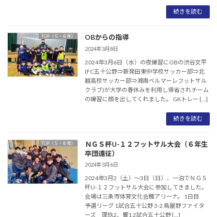
続きを読む
OBからの指導
TOP（５・６年）
2024年3月8日
2024年3月6日（水）の夜練習にOBの渋谷文平
(FC五十公野⇒新発田東中学校サッカー部⇒北
越高校サッカー部⇒湘南ベルマーレフットサル
クラブ)が大学の春休みを利用し帰省されチーム
の練習に顔を出してくれました。 GKトレー […]
続きを読む
ＮＧＳ杯U-１２フットサル大会（６年生
TOP（５・６年）
卒団遠征）
2024年3月6日
2024年3月2（土）～3日（日）、一泊でＮＧＳ
杯U-１２フットサル大会に参加してきました。
会場は三条市体育文化会館アリーナ。 1日目
予選リーグ 1試合五十公野 3-2 鳥屋野ファイタ
ーズ 理玖2、響1 2試合五十公野 […]