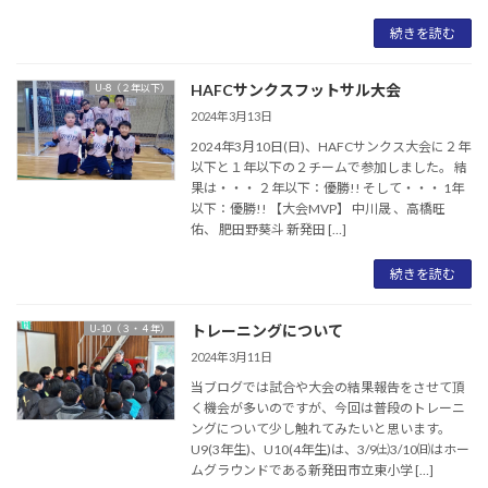
続きを読む
HAFCサンクスフットサル大会
U-8（２年以下）
2024年3月13日
2024年3月10日(日)、HAFCサンクス大会に２年
以下と１年以下の２チームで参加しました。 結
果は・・・ ２年以下：優勝!! そして・・・ 1年
以下：優勝!! 【大会MVP】 中川晟 、高橋旺
佑、 肥田野葵斗 新発田 […]
続きを読む
トレーニングについて
U-10（３・４年）
2024年3月11日
当ブログでは試合や大会の結果報告をさせて頂
く機会が多いのですが、今回は普段のトレーニ
ングについて少し触れてみたいと思います。
U9(3年生)、U10(4年生)は、3/9㈯3/10㈰はホー
ムグラウンドである新発田市立東小学 […]