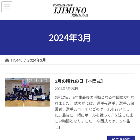
コ
ナ
ン
ビ
テ
ゲ
ン
ー
ツ
シ
へ
ョ
2024年3月
ス
ン
キ
に
ッ
移
プ
動
HOME
2024年3月
3月の晴れの日【卒団式】
TOP（５・６年）
2024年3月20日
3月17日、6年生最後の活動となる卒団式が行わ
れました。 式の前には、選手vs選手、選手vs保
護者、選手vsコーチなどのゲームを行いまし
た。最後に一緒にボールを蹴って汗を流した楽
しい時間となりました！ 卒団式では、６年生
[…]
続きを読む