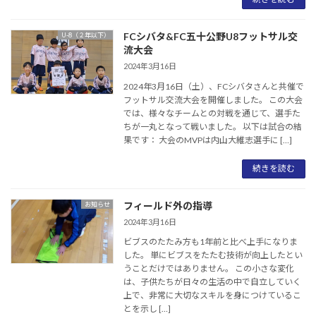
FCシバタ&FC五十公野U8フットサル交
U-8（２年以下）
流大会
2024年3月16日
2024年3月16日（土）、FCシバタさんと共催で
フットサル交流大会を開催しました。 この大会
では、様々なチームとの対戦を通じて、選手た
ちが一丸となって戦いました。 以下は試合の結
果です： 大会のMVPは内山大維志選手に […]
続きを読む
フィールド外の指導
お知らせ
2024年3月16日
ビブスのたたみ方も1年前と比べ上手になりま
した。 単にビブスをたたむ技術が向上したとい
うことだけではありません。 この小さな変化
は、子供たちが日々の生活の中で自立していく
上で、非常に大切なスキルを身につけているこ
とを示し […]