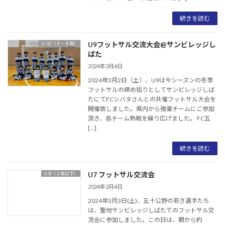
続きを読む
U9フットサル交流大会@サンビレッジし
U-10（３・４年）
ばた
2024年3月4日
2024年3月2日（土）、U9は今シーズンの冬季
フットサルの締め括りとしてサンビレッジしば
たにてFCシバタさんとの共催フットサル大会を
開催致しました。県内から強豪チームにご参加
頂き、各チーム熱戦を繰り広げました。 FC五
[…]
続きを読む
U7 フットサル交流会
U-8（２年以下）
2024年3月4日
2024年3月3日(土)、五十公野の若き選手たち
は、聖地サンビレッジしばたでのフットサル交
流会に参加しました。この日は、朝から約