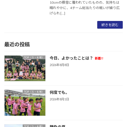
10cmの積雪に覆われていたものの、気持ちは
晴れやかに、4チーム総当たりの戦いが繰り広
げられ […]
続きを読む
最近の投稿
今日、よかったことは？
TOP（５・６年）
新着!!
2026年8月8日
何度でも。
TOP（５・６年）
2026年8月1日
勝負の夏
TOP（５・６年）