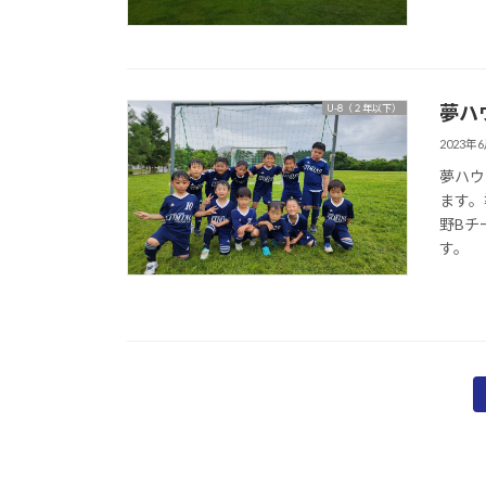
夢ハ
U-8（２年以下）
2023年
夢ハウ
ます。
野Bチ
す。
投
稿
の