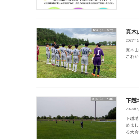
真木
TOP（５・６年）
2023年
真木山
これか
下越
U-10（３・４年）
2023年
下越地
めまし
る大会