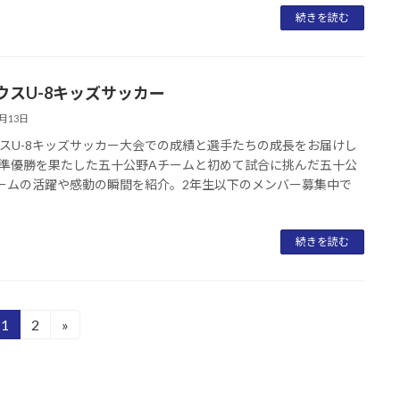
続きを読む
ウスU-8キッズサッカー
6月13日
スU-8キッズサッカー大会での成績と選手たちの成長をお届けし
準優勝を果たした五十公野Aチームと初めて試合に挑んだ五十公
ームの活躍や感動の瞬間を紹介。2年生以下のメンバー募集中で
続きを読む
1
2
»
固
固
定
定
ペ
ペ
ー
ー