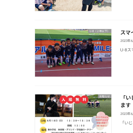
スマ
U-8（２年以下）
2023年
U-8
「い
お知らせ
ます
2023年
「いじ