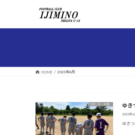
コ
ナ
ン
ビ
テ
ゲ
ン
ー
ツ
シ
へ
ョ
ス
ン
キ
に
ッ
移
プ
動
HOME
2023年6月
ゆき
TOP（５・６年）
2023年
ゆきつ