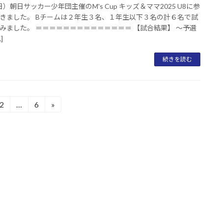
（日）朝日サッカー少年団主催のM's Cup キッズ＆ママ2025 U8に参
きました。 Bチームは２年生３名、１年生以下３名の計６名で試
みました。 ＝＝＝＝＝＝＝＝＝＝＝＝＝＝ 【試合結果】 ～予選
]
続きを読む
2
…
6
»
固
固
定
定
ペ
ペ
ー
ー
ジ
ジ