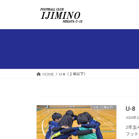
コ
ナ
ン
ビ
テ
ゲ
ン
ー
ツ
シ
へ
ョ
ス
ン
キ
に
ッ
移
プ
動
HOME
U-8（２年以下）
U-
U-8（２年以下）
2026年
2年生
フット