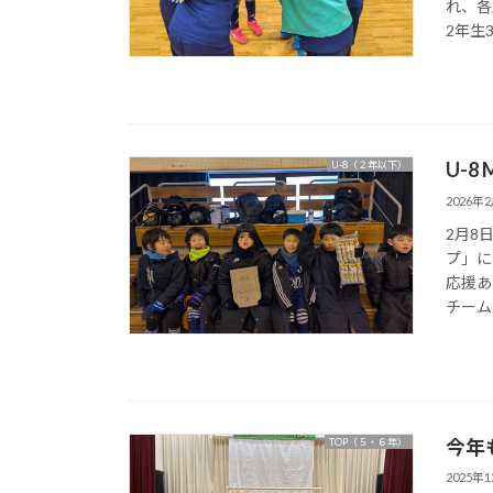
れ、各
2年生3
U-8
U-8（２年以下）
2026年
2月8
プ」に
応援あ
チームの
今年
TOP（５・６年）
2025年