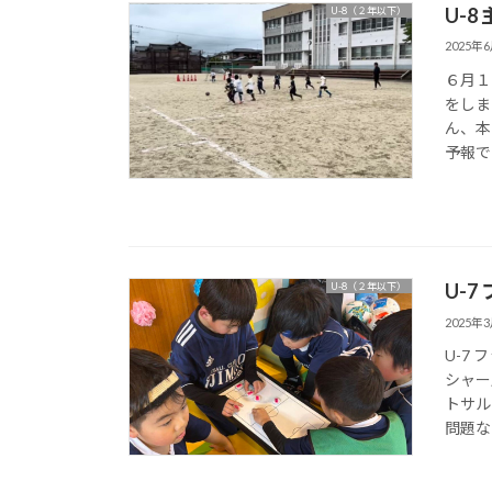
U-8
U-8（２年以下）
2025年
６月１
をしま
ん、本
予報でし
U-
U-8（２年以下）
2025年
U-7
シャー
トサル
問題なく