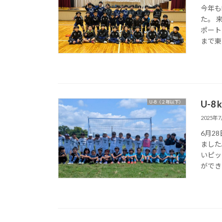
今年も
た。 
ポート
まで東
U-8 
U-8（２年以下）
2025年
6月2
ました
いピッ
ができま