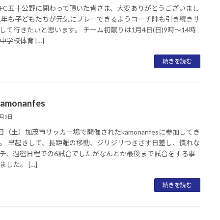
FC五十公野に関わって頂いた皆さま、大変ありがとうございまし
来年も子どもたちが元気にプレーできるようコーチ陣も引き続きサ
して行きたいと思います。 チーム初蹴りは1月4日(日)9時〜14時
中学校体育 […]
続きを読む
kamonanfes
7月9日
8日（土）加茂市サッカー場で開催されたkamonanfesに参加してき
。 早起きして、長距離の移動、ジリジリつきさす日差し、慣れな
チ、過密日程での6試合でしたがなんとか最後まで試合をする事
した。 […]
続きを読む