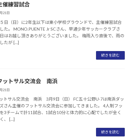
 主催練習試合
6月21日
５日（日）に2年生以下は東小学校グラウンドで、主催練習試合
した。 MONO.PUENTE Jr SCさん、早通少年サッカークラブさ
日はお越し頂きありがとうございました。 梅雨入り直後で、雨の
たが […]
続きを読む
7 フットサル交流会 南浜
3月21日
 フットサル交流会 南浜 3月9日（日） FC五十公野U-7は南浜ダッ
ズさん主催のフットサル交流会に参加してきました。 4人制フッ
を3チームで計11試合、1試合10分と体力的に心配でしたが全く
、 […]
続きを読む