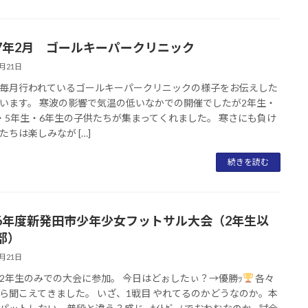
7年2月 ゴールキーパークリニック
2月21日
毎月行われているゴールキーパークリニックの様子をお伝えした
います。 寒波の影響で気温の低いなかでの開催でしたが2年生・
・5年生・6年生の子供たちが集まってくれました。 寒さにも負け
たちは楽しみなが […]
続きを読む
6年度新発田市少年少女フットサル大会（2年生以
部）
2月21日
2年生のみでの大会に参加。 今日はどぉしたぃ？→優勝ｯ
各々
ら聞こえてきました。 いざ、1戦目 やれてるのかどうなのか。本