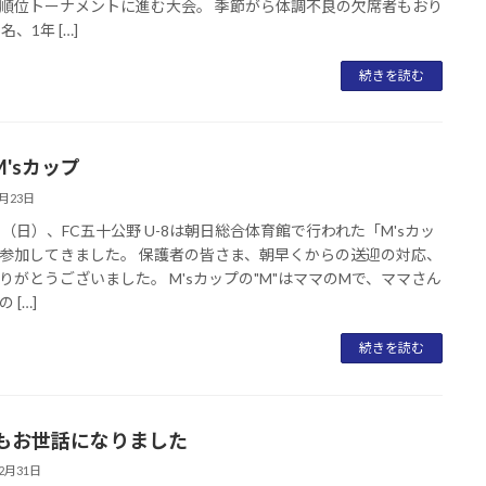
順位トーナメントに進む大会。 季節がら体調不良の欠席者もおり
名、1年 […]
続きを読む
 M'sカップ
2月23日
日（日）、FC五十公野 U-8は朝日総合体育館で行われた「M'sカッ
参加してきました。 保護者の皆さま、朝早くからの送迎の対応、
りがとうございました。 M'sカップの"M"はママのMで、ママさん
 […]
続きを読む
もお世話になりました
12月31日