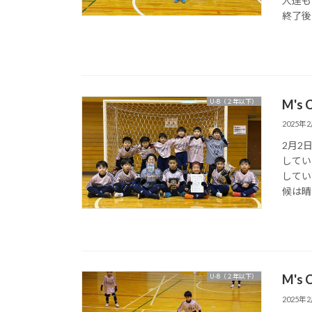
人達も
終了後に
M's
U-8（２年以下）
2025年
2月2日
してい
してい
候は晴れ
M's
U-8（２年以下）
2025年