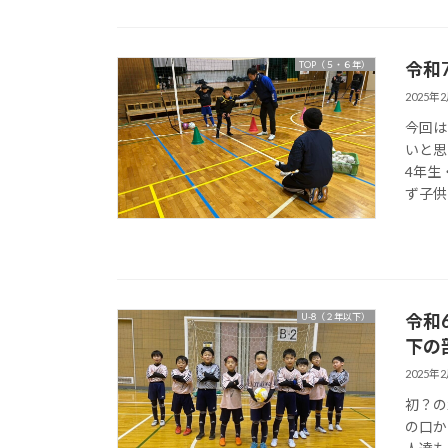
令和
TOP（５・６年）
2025年
今回は
いと思
4年生
ず子供
令和
U-8（２年以下）
下の
2025年
初？の
の口か