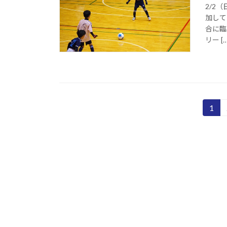
2/2
加して
合に臨
リー […
投
1
固
定
稿
ペ
の
ー
ジ
ペ
ー
ジ