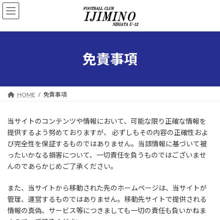
コ
ナ
ン
ビ
テ
ゲ
ン
ー
ツ
シ
へ
ョ
免責事項
ス
ン
キ
に
ッ
移
プ
動
HOME
免責事項
当サイトのコンテンツや情報において、可能な限り正確な情報を
提供するよう努めておりますが、 必ずしもその内容の正確性およ
び完全性を保証するものではありません。当該情報に基づいて被
ったいかなる損害について、一切責任を負うものではございませ
んのであらかじめご了承ください。
また、当サイトから移動された先のホームページは、当サイトが
管理、運営するものではありません。移動先サイトで提供される
情報の真偽、サービス等につきましても一切の責任も負いかねま