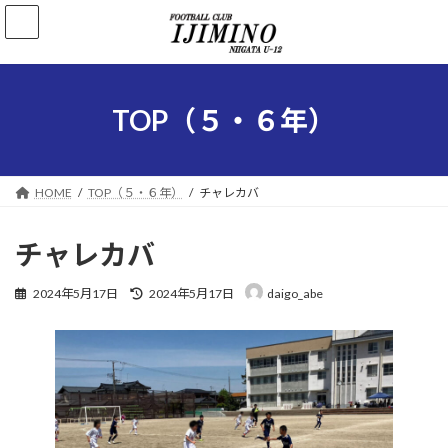
コ
ナ
ン
ビ
テ
ゲ
ン
ー
ツ
シ
へ
ョ
TOP（５・６年）
ス
ン
キ
に
ッ
移
プ
動
HOME
TOP（５・６年）
チャレカバ
チャレカバ
最
2024年5月17日
2024年5月17日
daigo_abe
終
更
新
日
時
: