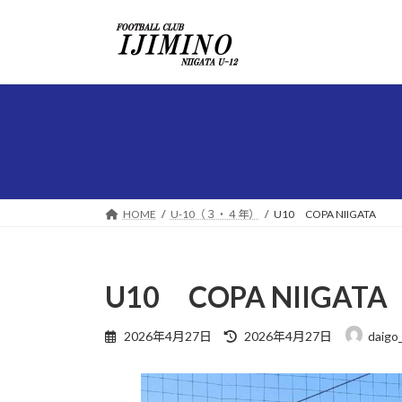
コ
ナ
ン
ビ
テ
ゲ
ン
ー
ツ
シ
へ
ョ
ス
ン
キ
に
ッ
移
プ
動
HOME
U-10（３・４年）
U10 COPA NIIGATA
U10 COPA NIIGATA
最
2026年4月27日
2026年4月27日
daigo
終
更
新