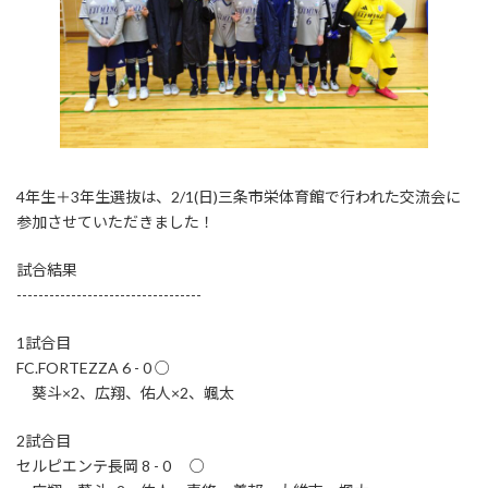
4年生＋3年生選抜は、2/1(日)三条市栄体育館で行われた交流会に
参加させていただきました！
試合結果
----------------------------------
1試合目
FC.FORTEZZA 6 - 0 ○
葵斗×2、広翔、佑人×2、颯太
2試合目
セルピエンテ長岡 8 - 0 ○