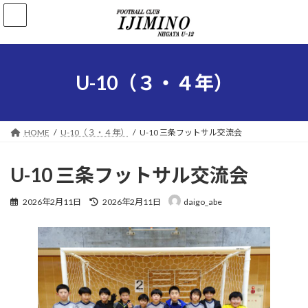
コ
ナ
ン
ビ
テ
ゲ
ン
ー
ツ
シ
へ
ョ
U-10（３・４年）
ス
ン
キ
に
ッ
移
プ
動
HOME
U-10（３・４年）
U-10 三条フットサル交流会
U-10 三条フットサル交流会
最
2026年2月11日
2026年2月11日
daigo_abe
終
更
新
日
時
: