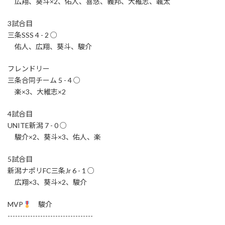
広翔、葵斗×2、佑人、喜悠、義邦、大維志、颯太
3試合目
三条SSS 4 - 2 ○
佑人、広翔、葵斗、駿介
フレンドリー
三条合同チーム 5 - 4 ○
楽×3、大維志×2
4試合目
UNITE新潟 7 - 0 ○
駿介×2、葵斗×3、佑人、楽
5試合目
新潟ナポリFC三条Jr 6 - 1 ○
広翔×3、葵斗×2、駿介
MVP
駿介
----------------------------------