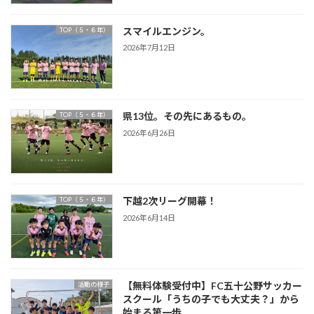
スマイルエンジン。
TOP（５・６年）
2026年7月12日
県13位。その先にあるもの。
TOP（５・６年）
2026年6月26日
下越2次リーグ開幕！
TOP（５・６年）
2026年6月14日
【無料体験受付中】FC五十公野サッカー
活動の様子
スクール「うちの子でも大丈夫？」から
始まる第一歩