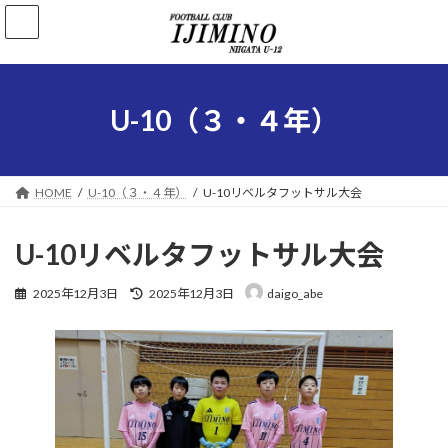
コ
ナ
ン
ビ
テ
ゲ
ン
ー
ツ
シ
へ
ョ
U-10（３・４年）
ス
ン
キ
に
ッ
移
プ
動
HOME
U-10（３・４年）
U-10リベルタフットサル大会
U-10リベルタフットサル大会
最
2025年12月3日
2025年12月3日
daigo_abe
終
更
新
日
時
: