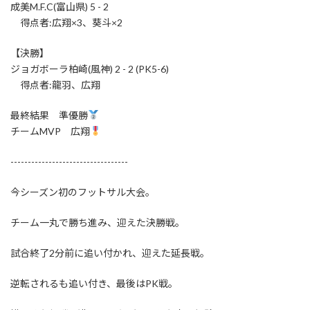
成美M.F.C(富山県) 5 - 2
得点者:広翔×3、葵斗×2
【決勝】
ジョガボーラ柏崎(風神) 2 - 2 (PK5-6)
得点者:龍羽、広翔
最終結果 準優勝
チームMVP 広翔
----------------------------------
今シーズン初のフットサル大会。
チーム一丸で勝ち進み、迎えた決勝戦。
試合終了2分前に追い付かれ、迎えた延長戦。
逆転されるも追い付き、最後はPK戦。