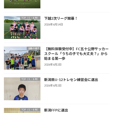
下越2次リーグ開幕！
TOP（５・６年）
2026年6月14日
【無料体験受付中】FC五十公野サッカー
活動の様子
スクール「うちの子でも大丈夫？」から
始まる第一歩
2026年6月2日
新潟県U-12トレセン練習会に選出
TOP（５・６年）
2026年6月2日
新潟FFPに選出
TOP（５・６年）