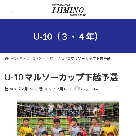
コ
ナ
ン
ビ
テ
ゲ
ン
ー
ツ
シ
へ
ョ
U-10（３・４年）
ス
ン
キ
に
ッ
移
プ
動
HOME
U-10（３・４年）
U-10 マルソーカップ下越予選
U-10 マルソーカップ下越予選
最
2025年6月15日
2025年6月15日
daigo_abe
終
更
新
日
時
: