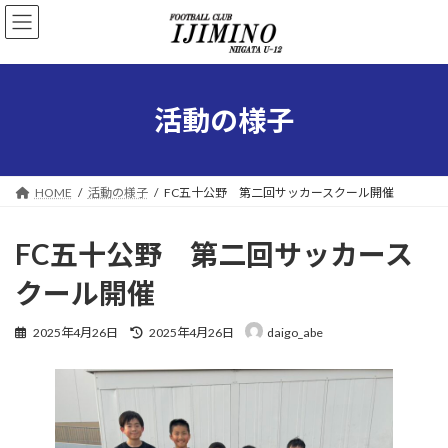
コ
ナ
ン
ビ
テ
ゲ
ン
ー
ツ
シ
へ
ョ
活動の様子
ス
ン
キ
に
ッ
移
プ
動
HOME
活動の様子
FC五十公野 第二回サッカースクール開催
FC五十公野 第二回サッカース
クール開催
最
2025年4月26日
2025年4月26日
daigo_abe
終
更
新
日
時
: