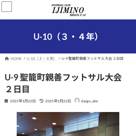
コ
ナ
ン
ビ
テ
ゲ
ン
ー
ツ
シ
へ
ョ
U-10（３・４年）
ス
ン
キ
に
ッ
移
プ
動
HOME
U-10（３・４年）
U-9 聖籠町親善フットサル大会 ２日目
U-9 聖籠町親善フットサル大会
２日目
最
2025年1月22日
2025年1月22日
daigo_abe
終
更
新
日
時
: