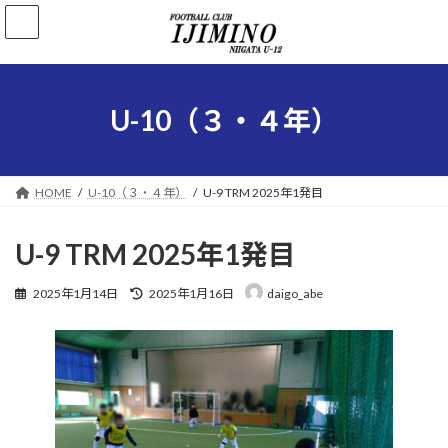
コ
ナ
ン
ビ
テ
ゲ
ン
ー
ツ
シ
へ
ョ
U-10（３・４年）
ス
ン
キ
に
ッ
移
プ
動
HOME
U-10（３・４年）
U-9 TRM 2025年1発目
U-9 TRM 2025年1発目
最
2025年1月14日
2025年1月16日
daigo_abe
終
更
新
日
時
: