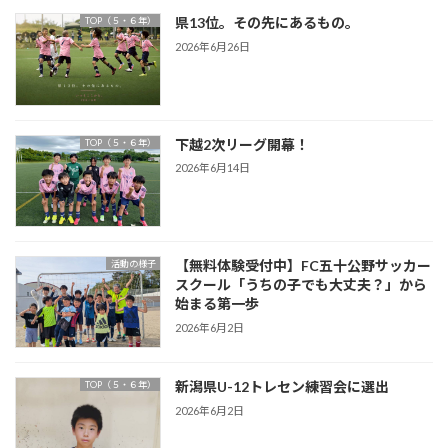
県13位。その先にあるもの。
TOP（５・６年）
2026年6月26日
下越2次リーグ開幕！
TOP（５・６年）
2026年6月14日
【無料体験受付中】FC五十公野サッカー
活動の様子
スクール「うちの子でも大丈夫？」から
始まる第一歩
2026年6月2日
新潟県U-12トレセン練習会に選出
TOP（５・６年）
2026年6月2日