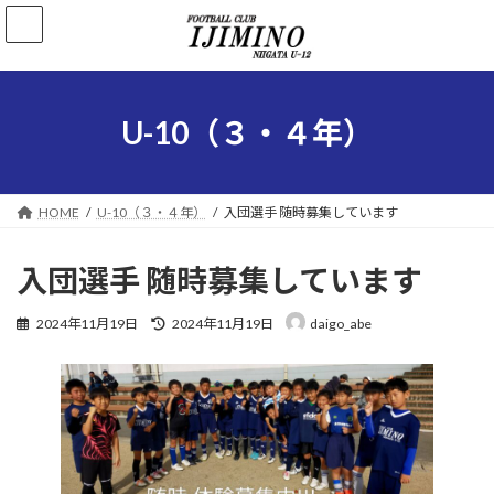
コ
ナ
ン
ビ
テ
ゲ
ン
ー
ツ
シ
へ
ョ
U-10（３・４年）
ス
ン
キ
に
ッ
移
プ
動
HOME
U-10（３・４年）
入団選手 随時募集しています
入団選手 随時募集しています
最
2024年11月19日
2024年11月19日
daigo_abe
終
更
新
日
時
: