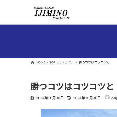
コ
ナ
ン
ビ
テ
ゲ
ン
ー
ツ
シ
へ
ョ
ス
ン
キ
に
ッ
移
プ
動
HOME
TOP（５・６年）
勝つコツはコツコツと
勝つコツはコツコツと
最
2024年10月30日
2024年10月30日
dai
終
更
新