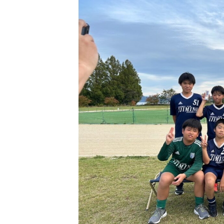
日
時
: