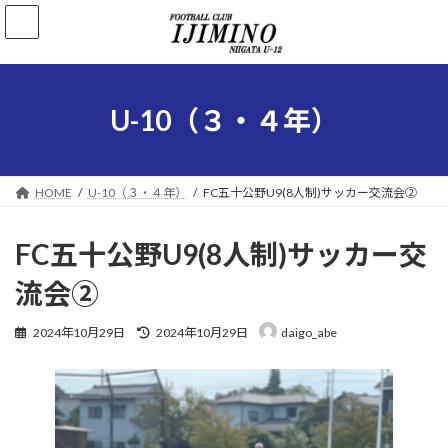
コ
ナ
ン
ビ
テ
ゲ
ン
ー
ツ
シ
へ
ョ
U-10（３・４年）
ス
ン
キ
に
ッ
移
プ
動
HOME
U-10（３・４年）
FC五十公野U9(8人制)サッカー交流会②
FC五十公野U9(8人制)サッカー交
流会②
最
2024年10月29日
2024年10月29日
daigo_abe
終
更
新
日
時
: