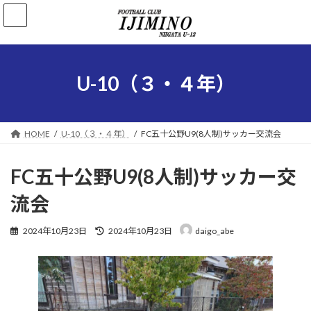
コ
ナ
ン
ビ
テ
ゲ
ン
ー
ツ
シ
へ
ョ
U-10（３・４年）
ス
ン
キ
に
ッ
移
プ
動
HOME
U-10（３・４年）
FC五十公野U9(8人制)サッカー交流会
FC五十公野U9(8人制)サッカー交
流会
最
2024年10月23日
2024年10月23日
daigo_abe
終
更
新
日
時
: