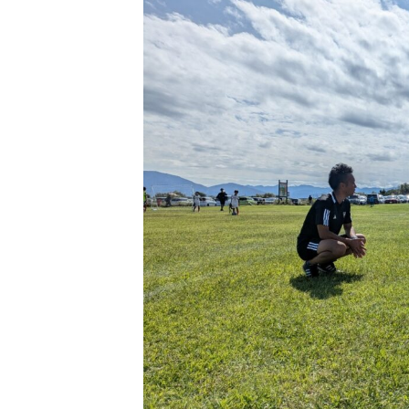
日
時
: