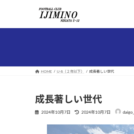
コ
ナ
ン
ビ
テ
ゲ
ン
ー
ツ
シ
へ
ョ
ス
ン
キ
に
ッ
移
プ
動
HOME
U-8（２年以下）
成長著しい世代
成長著しい世代
最
2024年10月7日
2024年10月7日
daigo
終
更
新