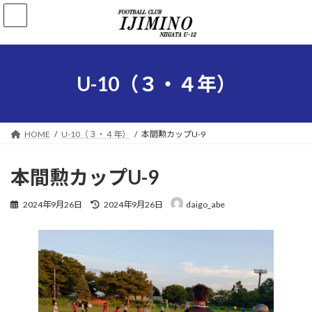
コ
ナ
ン
ビ
テ
ゲ
ン
ー
ツ
シ
へ
ョ
U-10（３・４年）
ス
ン
キ
に
ッ
移
プ
動
HOME
U-10（３・４年）
本間勲カップU-9
本間勲カップU-9
最
2024年9月26日
2024年9月26日
daigo_abe
終
更
新
日
時
: