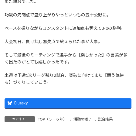
めた試合でした。
巧晟の先制点で盛り上がりやっといつもの五十公野に。
ペースを握りながらコンスタントに追加点も奪えて3-0の勝利。
大会初日、負け無し無失点で終えられた事が大事。
そして最後のミーティングで選手から【楽しかった】の言葉が多
く出たのがとても嬉しかったです。
来週は予選1次リーグ残り2試合、突破に向けてまた【闘う気持
ち】づくりしていこう。
Bluesky
TOP（５・６年）
、
活動の様子
、
試合結果
カテゴリー