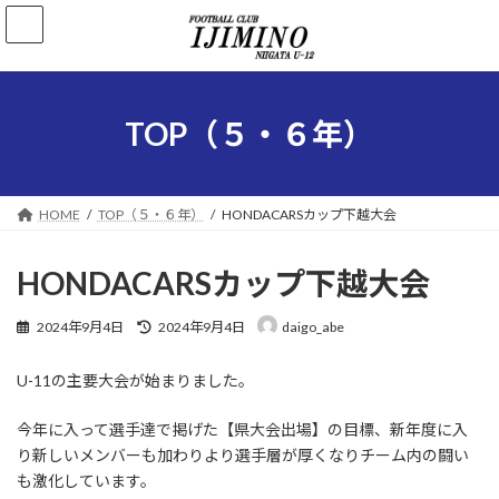
コ
ナ
ン
ビ
テ
ゲ
ン
ー
ツ
シ
へ
ョ
TOP（５・６年）
ス
ン
キ
に
ッ
移
プ
動
HOME
TOP（５・６年）
HONDACARSカップ下越大会
HONDACARSカップ下越大会
最
2024年9月4日
2024年9月4日
daigo_abe
終
更
U-11の主要大会が始まりました。
新
日
時
今年に入って選手達で掲げた【県大会出場】の目標、新年度に入
:
り新しいメンバーも加わりより選手層が厚くなりチーム内の闘い
も激化しています。