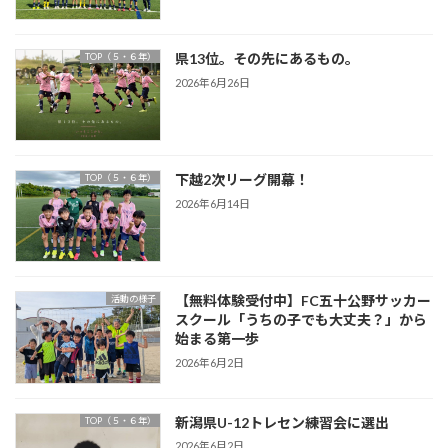
県13位。その先にあるもの。
TOP（５・６年）
2026年6月26日
下越2次リーグ開幕！
TOP（５・６年）
2026年6月14日
【無料体験受付中】FC五十公野サッカー
活動の様子
スクール「うちの子でも大丈夫？」から
始まる第一歩
2026年6月2日
新潟県U-12トレセン練習会に選出
TOP（５・６年）
2026年6月2日