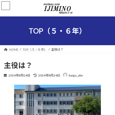
コ
ナ
ン
ビ
テ
ゲ
ン
ー
ツ
シ
へ
ョ
TOP（５・６年）
ス
ン
キ
に
ッ
移
プ
動
HOME
TOP（５・６年）
主役は？
主役は？
最
2024年8月24日
2024年8月24日
daigo_abe
終
更
新
日
時
: