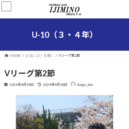
コ
ナ
ン
ビ
テ
ゲ
ン
ー
ツ
シ
へ
ョ
U-10（３・４年）
ス
ン
キ
に
ッ
移
プ
動
HOME
U-10（３・４年）
Vリーグ第2節
Vリーグ第2節
最
2024年4月18日
2024年4月18日
daigo_abe
終
更
新
日
時
: