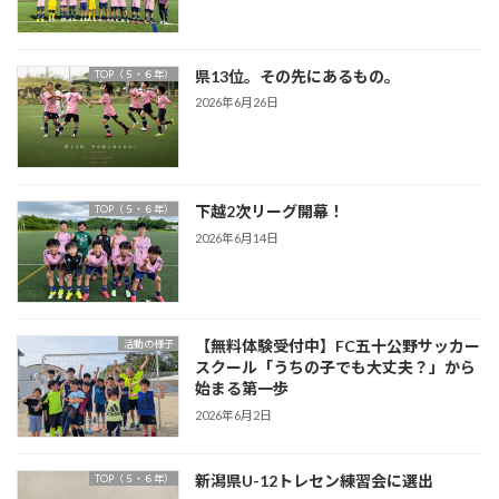
県13位。その先にあるもの。
TOP（５・６年）
2026年6月26日
下越2次リーグ開幕！
TOP（５・６年）
2026年6月14日
【無料体験受付中】FC五十公野サッカー
活動の様子
スクール「うちの子でも大丈夫？」から
始まる第一歩
2026年6月2日
新潟県U-12トレセン練習会に選出
TOP（５・６年）