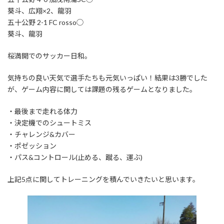
葵斗、広翔×2、龍羽
五十公野 2-1 FC rosso◯
葵斗、龍羽
桜満開でのサッカー日和。
気持ちの良い天気で選手たちも元気いっぱい！結果は3勝でした
が、ゲーム内容に関しては課題の残るゲームとなりました。
・最後まで走れる体力
・決定機でのシュートミス
・チャレンジ&カバー
・ポゼッション
・パス&コントロール(止める、蹴る、運ぶ)
上記5点に関してトレーニングを積んでいきたいと思います。