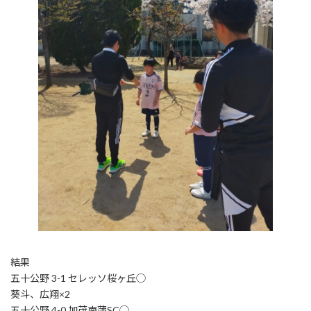
結果
五十公野 3-1 セレッソ桜ヶ丘◯
葵斗、広翔×2
五十公野 4-0 加茂南蒲SC◯