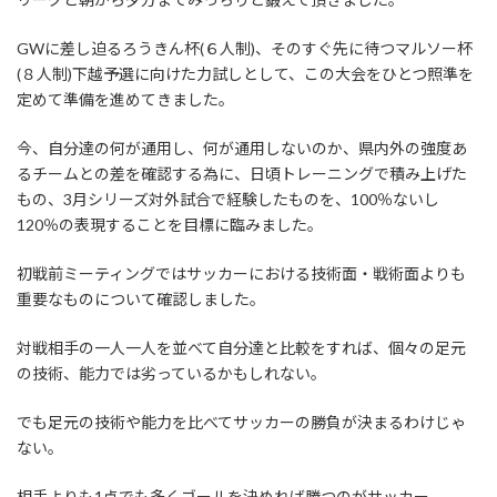
GWに差し迫るろうきん杯(６人制)、そのすぐ先に待つマルソー杯
(８人制)下越予選に向けた力試しとして、この大会をひとつ照準を
定めて準備を進めてきました。
今、自分達の何が通用し、何が通用しないのか、県内外の強度あ
るチームとの差を確認する為に、日頃トレーニングで積み上げた
もの、3月シリーズ対外試合で経験したものを、100％ないし
120％の表現することを目標に臨みました。
初戦前ミーティングではサッカーにおける技術面・戦術面よりも
重要なものについて確認しました。
対戦相手の一人一人を並べて自分達と比較をすれば、個々の足元
の技術、能力では劣っているかもしれない。
でも足元の技術や能力を比べてサッカーの勝負が決まるわけじゃ
ない。
相手よりも1点でも多くゴールを決めれば勝つのがサッカー。