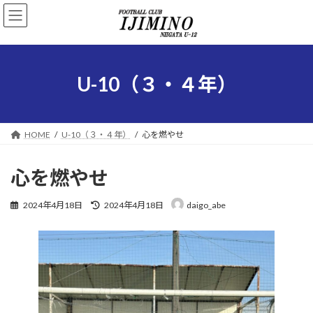
コ
ナ
ン
ビ
テ
ゲ
ン
ー
ツ
シ
へ
ョ
U-10（３・４年）
ス
ン
キ
に
ッ
移
プ
動
HOME
U-10（３・４年）
心を燃やせ
心を燃やせ
最
2024年4月18日
2024年4月18日
daigo_abe
終
更
新
日
時
: