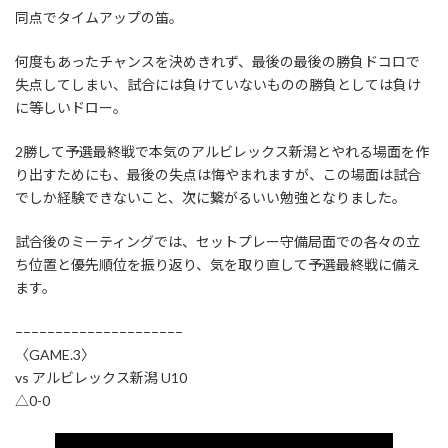
同点でタイムアップの笛。
何度もあったチャンスを決めきれず、最後の最後の勝負ドコロで
失点してしまい、試合には負けていないものの勝負としては負け
に等しいドロー。
2勝して予選最終戦で本気のアルビレックス新潟とやれる場面を作
り出すためにも、最後の失点は悔やまれますが、この場面は試合
でしか経験できないこと、次に繋がるいい勉強となりました。
試合後のミーティングでは、セットプレー守備局面での各々の立
ち位置と優先順位を振り返り、気を取り直して予選最終戦に備え
ます。
−−−−−−−−−−−−−−−−−−−−−
〈GAME.3〉
vs アルビレックス新潟 U10
△0-0