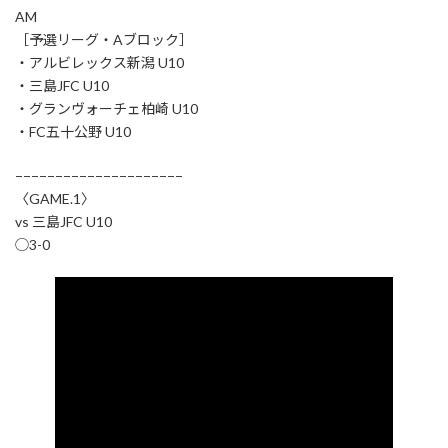
AM
［予選リーグ・Aブロック］
・アルビレックス新潟 U10
・三島JFC U10
・グランヴォーチェ柏崎 U10
・FC五十公野 U10
−−−−−−−−−−−−−−−−−−−−−
〈GAME.1〉
vs 三島JFC U10
◯3-0