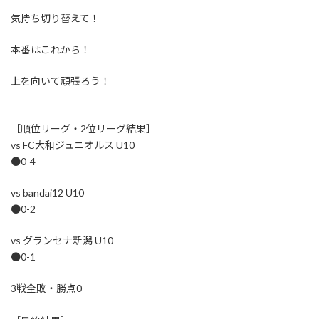
気持ち切り替えて！
本番はこれから！
上を向いて頑張ろう！
−−−−−−−−−−−−−−−−−−−−−
［順位リーグ・2位リーグ結果］
vs FC大和ジュニオルス U10
●0-4
vs bandai12 U10
●0-2
vs グランセナ新潟 U10
●0-1
3戦全敗・勝点0
−−−−−−−−−−−−−−−−−−−−−