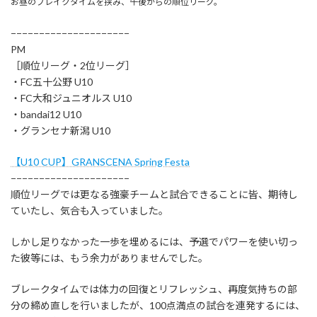
お昼のブレイクタイムを挟み、午後からの順位リーグ。
−−−−−−−−−−−−−−−−−−−−−
PM
［順位リーグ・2位リーグ］
・FC五十公野 U10
・FC大和ジュニオルス U10
・bandai12 U10
・グランセナ新潟 U10
【U10 CUP】GRANSCENA Spring Festa
−−−−−−−−−−−−−−−−−−−−−
順位リーグでは更なる強豪チームと試合できることに皆、期待し
ていたし、気合も入っていました。
しかし足りなかった一歩を埋めるには、予選でパワーを使い切っ
た彼等には、もう余力がありませんでした。
ブレークタイムでは体力の回復とリフレッシュ、再度気持ちの部
分の締め直しを行いましたが、100点満点の試合を連発するには、