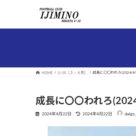
コ
ナ
ン
ビ
テ
ゲ
ン
ー
ツ
シ
へ
ョ
ス
ン
キ
に
ッ
移
プ
動
HOME
U-10（３・４年）
成長に〇〇われろ(2024/4/1
成長に〇〇われろ(2024/
最
2024年4月22日
2024年4月22日
daigo
終
更
新