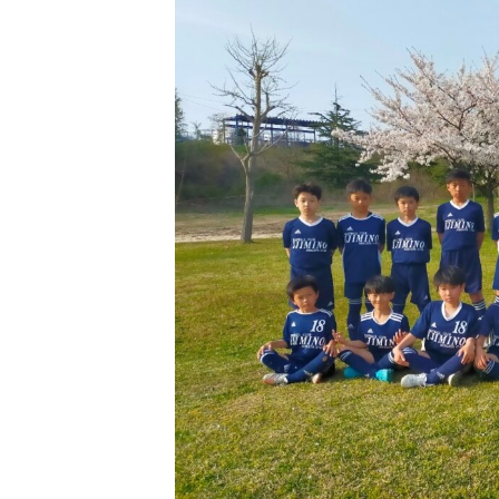
日
時
: