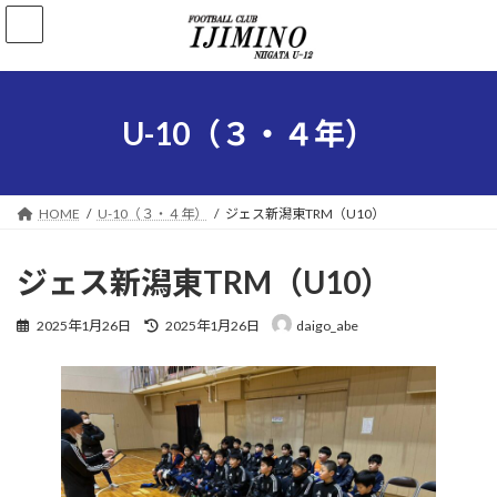
コ
ナ
ン
ビ
テ
ゲ
ン
ー
ツ
シ
へ
ョ
U-10（３・４年）
ス
ン
キ
に
ッ
移
プ
動
HOME
U-10（３・４年）
ジェス新潟東TRM（U10）
ジェス新潟東TRM（U10）
最
2025年1月26日
2025年1月26日
daigo_abe
終
更
新
日
時
: