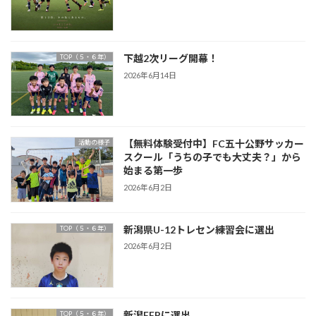
下越2次リーグ開幕！
TOP（５・６年）
2026年6月14日
【無料体験受付中】FC五十公野サッカー
活動の様子
スクール「うちの子でも大丈夫？」から
始まる第一歩
2026年6月2日
新潟県U-12トレセン練習会に選出
TOP（５・６年）
2026年6月2日
新潟FFPに選出
TOP（５・６年）