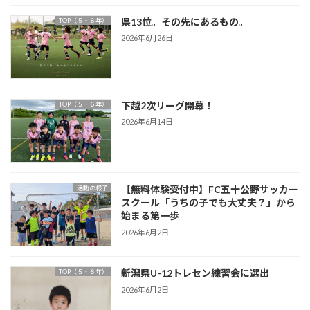
県13位。その先にあるもの。
TOP（５・６年）
2026年6月26日
下越2次リーグ開幕！
TOP（５・６年）
2026年6月14日
【無料体験受付中】FC五十公野サッカー
活動の様子
スクール「うちの子でも大丈夫？」から
始まる第一歩
2026年6月2日
新潟県U-12トレセン練習会に選出
TOP（５・６年）
2026年6月2日