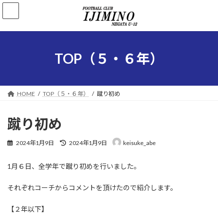
コ
ナ
ン
ビ
テ
ゲ
ン
ー
ツ
シ
へ
ョ
TOP（５・６年）
ス
ン
キ
に
ッ
移
プ
動
HOME
TOP（５・６年）
蹴り初め
蹴り初め
最
2024年1月9日
2024年1月9日
keisuke_abe
終
更
1月６日、全学年で蹴り初めを行いました。
新
日
時
それぞれコーチからコメントを頂けたので紹介します。
:
【２年以下】