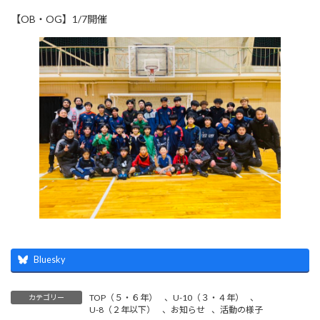
【OB・OG】1/7開催
Bluesky
TOP（５・６年）
、
U-10（３・４年）
、
カテゴリー
U-8（２年以下）
、
お知らせ
、
活動の様子