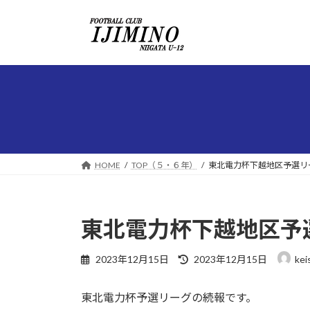
コ
ナ
ン
ビ
テ
ゲ
ン
ー
ツ
シ
へ
ョ
ス
ン
キ
に
ッ
移
プ
動
HOME
TOP（５・６年）
東北電力杯下越地区予選リ
東北電力杯下越地区予
最
2023年12月15日
2023年12月15日
kei
終
更
東北電力杯予選リーグの続報です。
新