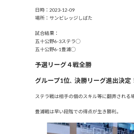
日
時
日時：2023-12-09
:
場所：サンビレッジしばた
試合結果：
五十公野6-3ステラ◯
五十公野6-1豊浦◯
予選リーグ４戦全勝
グループ1位
決勝リーグ進出決定
、
ステラ戦は相手の個のスキル等に翻弄される
豊浦戦は早い段階での得点が生き勝利。