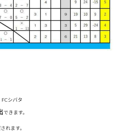
FCシバタ
出
できます。
催されます。