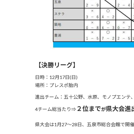
【決勝リーグ】
日時：12月17日(日)
場所：プレスポ胎内
進出チーム：五十公野、水原、モノプエンテ、
２位まで
県大会進
4チーム総当たり⇒
が
県大会は
1月27〜28日、五泉市総合会館で開