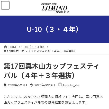
コ
ナ
ン
ビ
テ
ゲ
ン
ー
ツ
シ
へ
ョ
U-10（３・４年）
ス
ン
キ
に
ッ
移
プ
動
HOME
U-10（３・４年）
第17回真木山カップフェスティバル（４年＋３年選抜）
第17回真木山カップフェスティ
バル（４年＋３年選抜）
最
2023年6月5日
2023年6月14日
keisuke_abe
終
更
こんにちは、みなさん！管理人の阿部です！今回は、第17回真木
新
日
山カップフェスティバルでの試合結果をお伝えします。
時