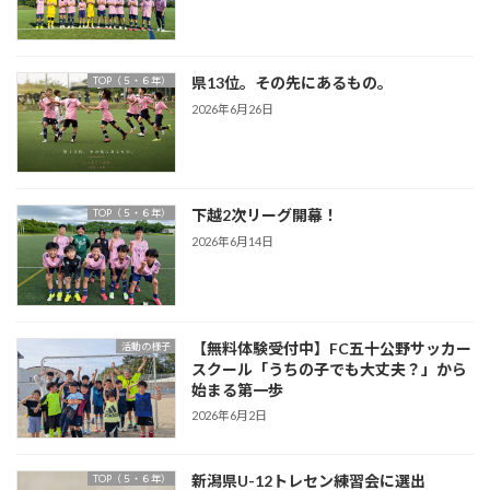
県13位。その先にあるもの。
TOP（５・６年）
2026年6月26日
下越2次リーグ開幕！
TOP（５・６年）
2026年6月14日
【無料体験受付中】FC五十公野サッカー
活動の様子
スクール「うちの子でも大丈夫？」から
始まる第一歩
2026年6月2日
新潟県U-12トレセン練習会に選出
TOP（５・６年）