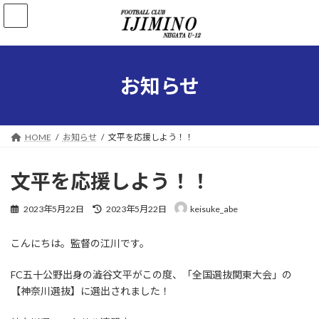
コ
ナ
ン
ビ
テ
ゲ
ン
ー
ツ
シ
へ
ョ
お知らせ
ス
ン
キ
に
ッ
移
プ
動
HOME
お知らせ
文平を応援しよう！！
文平を応援しよう！！
最
2023年5月22日
2023年5月22日
keisuke_abe
終
更
こんにちは。監督の江川です。
新
日
時
FC五十公野出身の澁谷文平がこの度、「全国選抜関東大会」の
:
【神奈川選抜】に選出されました！