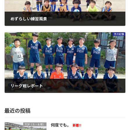
めずらしい練習風景
2023年5月21日
次の記事
リーグ戦レポート
2023年5月29日
最近の投稿
何度でも。
TOP（５・６年）
新着!!