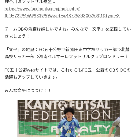
神奈川県フットサル連盟↓
https://www.facebook.com/photo.php?
fbid=722946699839905&set=a.487253430075901&type=3
チームOBの活躍は嬉しいですね。みんなで「文平」を応援してい
きましょう！
「文平」の経歴：FC五十公野⇒新発田東中学校サッカー部⇒北越
高校サッカー部⇒湘南ベルマーレフットサルクラブロンドリーナ
FC五十公野webサイトでは、これからもFC五十公野のOBやOGの
活躍もアップしていきます。
みんな文平につづけ！！