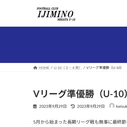
コ
ナ
ン
ビ
テ
ゲ
ン
ー
ツ
シ
へ
ョ
ス
ン
キ
に
ッ
移
プ
動
HOME
U-10（３・４年）
Vリーグ準優勝（U-10）
Vリーグ準優勝（U-10
最
2023年9月29日
2023年9月29日
keisu
終
更
5月から始まった長期リーグ戦も無事に最終節
新