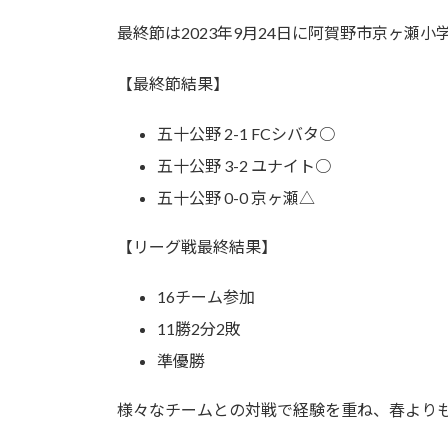
日
時
最終節は2023年9月24日に阿賀野市京ヶ瀬
:
【最終節結果】
五十公野 2-1 FCシバタ○
五十公野 3-2 ユナイト○
五十公野 0-0 京ヶ瀬△
【リーグ戦最終結果】
16チーム参加
11勝2分2敗
準優勝
様々なチームとの対戦で経験を重ね、春より