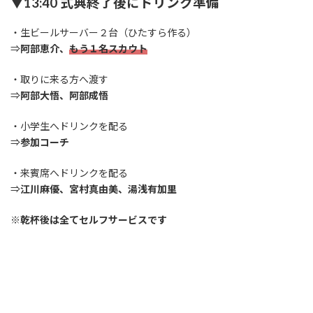
▼13:40 式典終了後にドリンク準備
・生ビールサーバー２台（ひたすら作る）
⇒
阿部恵介、
もう１名スカウト
・取りに来る方へ渡す
⇒
阿部大悟、阿部成悟
・小学生へドリンクを配る
⇒
参加コーチ
・来賓席へドリンクを配る
⇒
江川麻優、宮村真由美、湯浅有加里
※
乾杯後は全てセルフサービスです