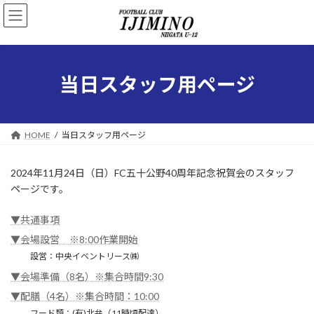
コ
ナ
ン
ビ
テ
ゲ
ン
ー
ツ
シ
へ
ョ
当日スタッフ用ページ
ス
ン
キ
に
ッ
移
プ
動
HOME
当日スタッフ用ページ
2024年11月24日（日）FC五十公野40周年記念祝賀会のスタッフ
ページです。
▼共通事項
▼会場設営 ※8:00作業開始
設営：中央イベントリース㈱
▼会場準備（8名）※集合時間9:30
▼配膳（4名）※集合時間：10:00
フード類：(有)北弁（11時頃配達）