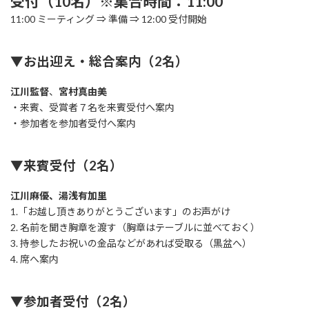
受付（10名）※集合時間：11:00
11:00 ミーティング ⇒ 準備 ⇒ 12:00 受付開始
▼お出迎え・総合案内（2名）
江川監督
、
宮村真由美
・来賓、受賞者７名を来賓受付へ案内
・参加者を参加者受付へ案内
▼来賓受付（2名）
江川麻優、湯浅有加里
1.「お越し頂きありがとうございます」のお声がけ
2. 名前を聞き胸章を渡す（胸章はテーブルに並べておく）
3. 持参したお祝いの金品などがあれば受取る（黒盆へ）
4. 席へ案内
▼参加者受付（2名）