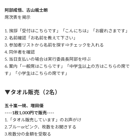
阿部成悟、古山颯士朗
席次表を掲示
1. 挨拶「受付はこちらです」「こんにちは」「お疲れさまです」
2. 名前確認「お名前を教えて下さい」
3. 参加者リストから名前を探す⇒チェックを入れる
4. 同伴者を確認
5. 当日支払いの場合は実行委員長阿部を呼ぶ
6. 案内「一般席はこちらです」「中学生以上の方はこちらの席で
す」「小学生はこちらの席です」
▼タオル販売（2名）
五十嵐一規、増田優
----1枚1,000円で販売----
1.「タオル販売しています」のお声がけ
2.ブルーorピンク、枚数をお聞きする
3.枚数分の金額を受取る