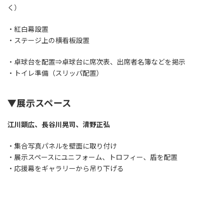
く）
・紅白幕設置
・ステージ上の横看板設置
・卓球台を配置⇒卓球台に席次表、出席者名簿などを掲示
・トイレ準備（スリッパ配置）
▼展示スペース
江川顕広、長谷川晃司、清野正弘
・集合写真パネルを壁面に取り付け
・展示スペースにユニフォーム、トロフィー、盾を配置
・応援幕をギャラリーから吊り下げる