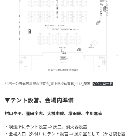
FC五十公野40周年記念祝賀会_東中学校体育館_1113_配置
ダウンロード
▼テント設営、会場内準備
村山亨平、窪田宇志、大橋申候、増田優、中川嘉幸
・喫煙所にテント設営 ⇒ 灰皿、消火器設置
・会場入口（外側）にテント設営 ⇒ 風除室として（かさ袋を置