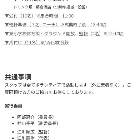
ドリンク類：藤倉酒店（11時頃運搬・設営）
▼受付（10名）※集合時間：11:00
▼乾杯準備（７名+コーチ）※式典終了後 13:40頃
▼東小学校体育館・グラウンド開放、監視（2名）※14:10頃
▼片付け（11名）※16:00閉会後
共通事項
スタッフは全てボランティアで活動します（外注業者除く）。ご
賛同頂ける方のご協力をお待ちしております。
実行委員
阿部恵介（委員長）
村山亨平（副委員長）
江川顕広（監督）
江川廣治（代表）