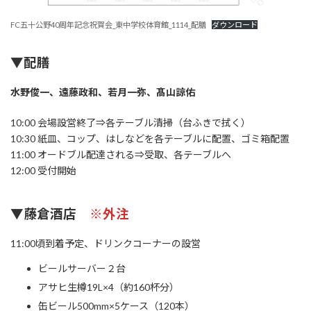
FC五十公野40周年記念祝賀会_東中学校体育館_1114_配膳
ダウンロード
▼配膳
水野俊一、遠藤政和、若月一弥、髙山諒佑
10:00 会場設営終了⇒各テーブル清掃（台ふきで拭く）
10:30 紙皿、コップ、はしなどを各テーブルに配置、ゴミ箱配置
11:00 オードブル配達される⇒受取、各テーブルへ
12:00 受付開始
▼藤倉酒店
※外注
11:00頃到着予定、ドリンクコーナーの設営
ビールサーバー２台
アサヒ生樽19L×4（約160杯分）
缶ビール500mm×5ケース（120本）