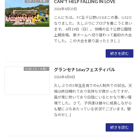
CAN'T HELP FALLING IN LOVE
TOP（５・６年）
2026年4月25日
こんにちは。 FC五十公野U11はこの春、U12と
なりました。 久しぶりにブログを書こうと思い
ます。 4月19日（日）。 快晴の五十公野公園陸
上競技場。 新チームへ切り替わって最初の大会
でした。 この大会を振り返ったとき […]
続きを読む
グランセナ1dayフェスティバル
U-10（３・４年）
2026年4月8日
久しぶりの3年生全員での6人制外での試合。天
候は終日晴れており気持ちが良かったですが、
風が常に吹いており日陰にいるとかなり寒い環
境でした。 さて、子供達は個々に成長しながら
も壁にぶちあたっている状況でございます。壁
なのか […]
続きを読む