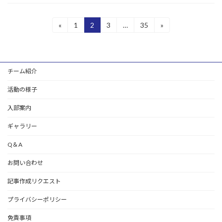
投
«
1
2
3
…
35
»
固
固
固
固
定
定
定
定
稿
ペ
ペ
ペ
ペ
ー
ー
ー
ー
の
ジ
ジ
ジ
ジ
チーム紹介
ペ
ー
活動の様子
ジ
入部案内
送
ギャラリー
り
Q＆A
お問い合わせ
記事作成リクエスト
プライバシーポリシー
免責事項