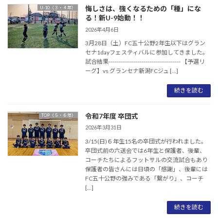
悔しさは、強くなるための「種」にな
U-10（３・４年）
る！新U-9始動！！
2026年4月6日
3月28日（土）FC五十公野2年生以下はグラン
セナ1dayフェスティバルに参加してきました。
試合結果------------------------------------- 【予選リ
ーグ】vs グランセナ新潟FCジュ […]
続きを読む
令和7年度 卒団式
TOP（５・６年）
2026年3月31日
3/15(日)６年生15名の卒団式が行われました。
卒団式前の六送会では6年生と保護者、後輩、
コーチたちによるフットサルの交流試合もあり
保護者の皆さんには日頃の「感謝」、後輩には
FC五十公野の強みである「繋がり」、コーチ
[…]
続きを読む