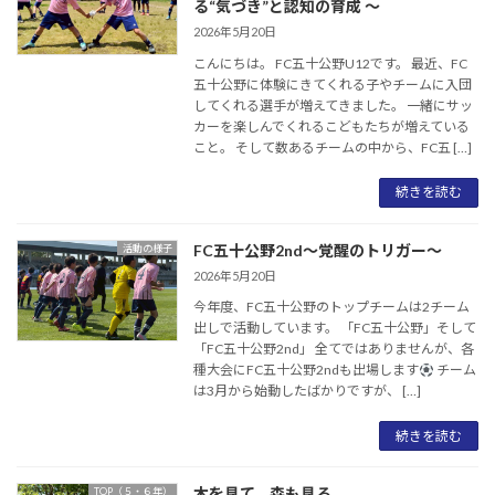
る“気づき”と認知の育成 〜
2026年5月20日
こんにちは。 FC五十公野U12です。 最近、FC
五十公野に体験にきてくれる子やチームに入団
してくれる選手が増えてきました。 一緒にサッ
カーを楽しんでくれるこどもたちが増えている
こと。 そして数あるチームの中から、FC五 […]
続きを読む
FC五十公野2nd〜覚醒のトリガー〜
活動の様子
2026年5月20日
今年度、FC五十公野のトップチームは2チーム
出しで活動しています。 「FC五十公野」そして
「FC五十公野2nd」 全てではありませんが、各
種大会にFC五十公野2ndも出場します
チーム
は3月から始動したばかりですが、 […]
続きを読む
木を見て、森も見る
TOP（５・６年）