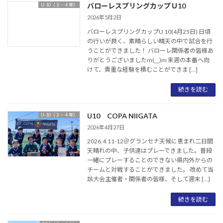
バローレスプリングカップＵ10
U-10（３・４年）
2026年5月2日
バローレスプリングカップU 10(4月25日) 日頃
の行いが良く、素晴らしい晴天の中で試合を行
うことができました！ バローレ関係者の皆様あ
りがとうございましたm(__)m 来週の本番へ向
けて、貴重な経験を積むことができま […]
続きを読む
U10 COPA NIIGATA
U-10（３・４年）
2026年4月27日
2026.4.11-12＠グランセナ天候に恵まれ二日間
天晴れの中、子供達はプレーできました。普段
一緒にプレーすることのできない県内外からの
チームと対戦することができました。 改めて当
該大会主催者・関係者の皆様、そして週末 […]
続きを読む