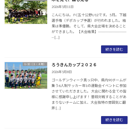
2026年5月11日
こんにちは。 FC五十公野U12です。 5月。 下越
選手権（デポカップ予選）が行われました。 結
果は準優勝。 そして、県大会出場を決めること
ができました。 【大会結果】------------------------
-- […]
続きを読む
ろうきんカップ２０２６
U-10（３・４年）
2026年5月8日
ゴールデンウィーク真っ只中、県内90チームが
集う6人制サッカー年1の運動会イベントに参加
させていただきました。 大会に関わる全ての皆
様に感謝申し上げます！ 普段対戦することがあ
まりないチームに加え、大会独特の雰囲気に翻
弄 […]
続きを読む